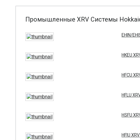
Промышленные XRV Системы Hokkaid
EHIN/EH
HKEU XR
HFCU XR
HFLU XR
HSFU XR
HFIU XR