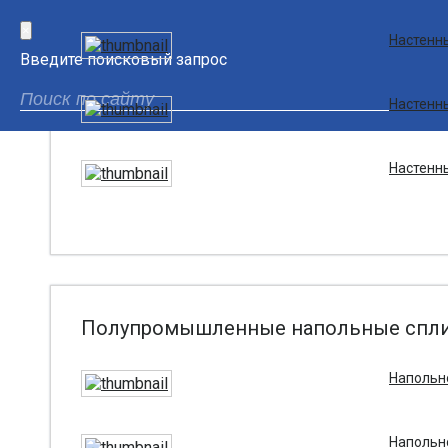
×
Настенны
Введите поисковый запрос
Настенны
Настенны
Полупромышленные напольные спли
Напольно
Напольно