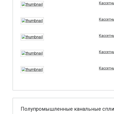
Кассетны
Кассетны
Кассетны
Кассетны
Кассетны
Полупромышленные канальные сплит