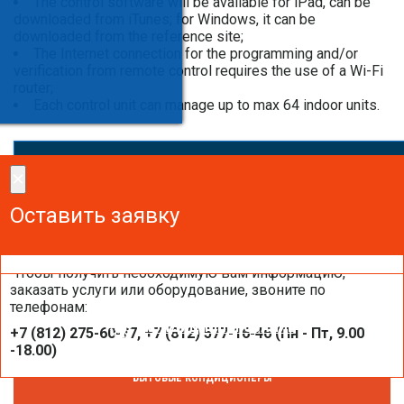
The control software will be available for iPad, can be
downloaded from iTunes; for Windows, it can be
downloaded from the reference site;
The Internet connection for the programming and/or
verification from remote control requires the use of a Wi-Fi
router;
Each control unit can manage up to max 64 indoor units.
×
×
Сделайте заказ!
Оставить заявку
Оставить заявку
Оставить заявку
Чтобы получить необходимую вам информацию,
заказать услуги или оборудование, звоните по
телефонам:
КОНДИЦИОНИРОВАНИЕ
+7 (812) 275-60-77, +7 (812) 577-16-46 (Пн - Пт, 9.00
-18.00)
БЫТОВЫЕ КОНДИЦИОНЕРЫ