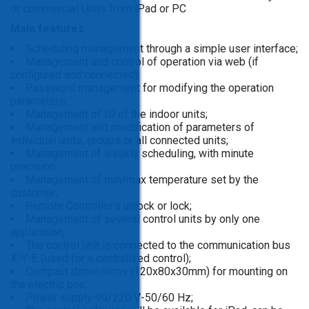
or commercial Units from iPad or PC
Main features
Scheduling management through a simple user interface;
Management and control of operation via web (if
configured and connected);
Password management for modifying the operation
parameters;
Management of ID of the indoor units;
Management and modification of parameters of
individual units, groups or all connected units;
Management of weekly scheduling, with minute
precision;
Management of min/max temperature set by the
customer;
Remote Controller’s unlock or lock;
Management of several control units by only one
application;
The control unit is connected to the communication bus
X-Y-E (used for a centralized control);
Compact dimensions (120x80x30mm) for mounting on
the electric box;
Power supply 90/220 V-50/60 Hz;