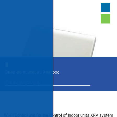
×
Введите поисковый запрос
Wi-Fi Control unit for the control of indoor units XRV system