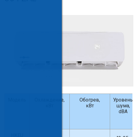
Модель
Охлаждение,
Обогрев,
Уровень
кВт
кВт
шума,
dBA
HKEU