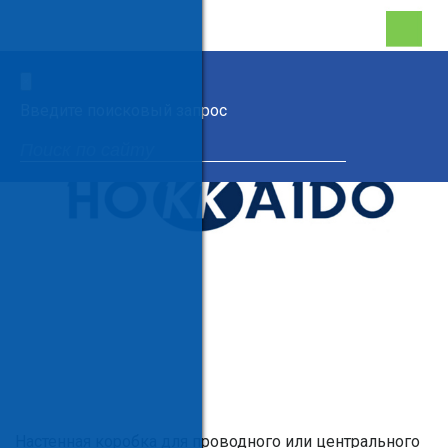
×
Введите поисковый запрос
Настенная коробка для проводного или центрального