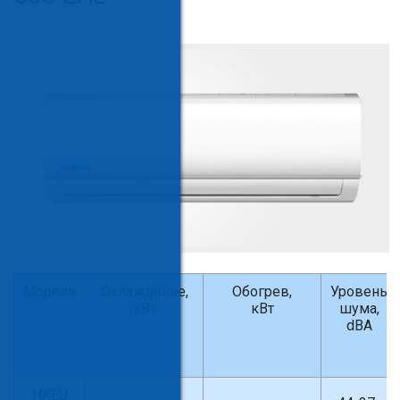
Модель
Охлаждение,
Обогрев,
Уровень
кВт
кВт
шума,
dBA
HKEU