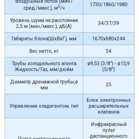
Воздушный поток (мин./
1730/1860/1980
3
сред./макс.), м
/ч
Уровень шума на расстоянии
34/37/39
2,5 м (мин./макс.), дБ(A)
Габариты блока(ШxВxГ), мм
1670x680x244
Вес нетто, кг
54
Трубы холодильного агента
ø9,53 (3/8") - ø15,9
Жидкость/Газ, мм/дюйм
(5/8")
Диаметр дренажной трубы,ø
25
мм
Блок электронных
Управление хладагентом, тип
расширительных
клапанов
Инфракрасный
пульт
дистанционного
Пульт дистанционного