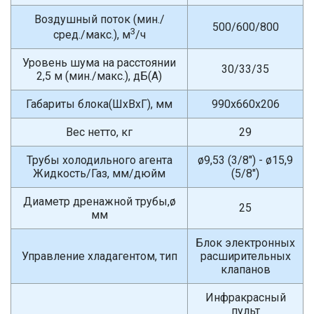
Воздушный поток (мин./
500/600/800
3
сред./макс.), м
/ч
Уровень шума на расстоянии
30/33/35
2,5 м (мин./макс.), дБ(A)
Габариты блока(ШxВxГ), мм
990x660x206
Вес нетто, кг
29
Трубы холодильного агента
ø9,53 (3/8") - ø15,9
Жидкость/Газ, мм/дюйм
(5/8")
Диаметр дренажной трубы,ø
25
мм
Блок электронных
Управление хладагентом, тип
расширительных
клапанов
Инфракрасный
пульт