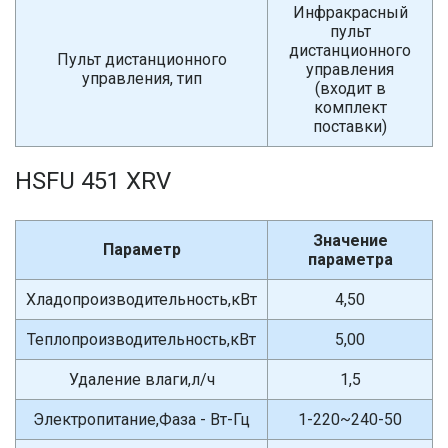
Инфракрасный
пульт
дистанционного
Пульт дистанционного
управления
управления, тип
(входит в
комплект
поставки)
HSFU 451 XRV
Значение
Параметр
параметра
Хладопроизводительность,кВт
4,50
Теплопроизводительность,кВт
5,00
Удаление влаги,л/ч
1,5
Электропитание,Фаза - Вт-Гц
1-220~240-50