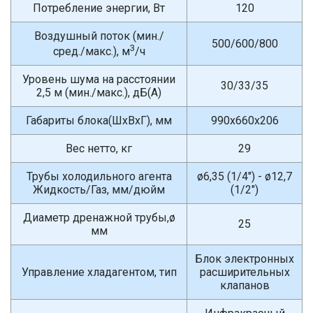
Потребление энергии, Вт
120
Воздушный поток (мин./
500/600/800
3
сред./макс.), м
/ч
Уровень шума на расстоянии
30/33/35
2,5 м (мин./макс.), дБ(A)
Габариты блока(ШxВxГ), мм
990x660x206
Вес нетто, кг
29
Трубы холодильного агента
ø6,35 (1/4") - ø12,7
Жидкость/Газ, мм/дюйм
(1/2")
Диаметр дренажной трубы,ø
25
мм
Блок электронных
Управление хладагентом, тип
расширительных
клапанов