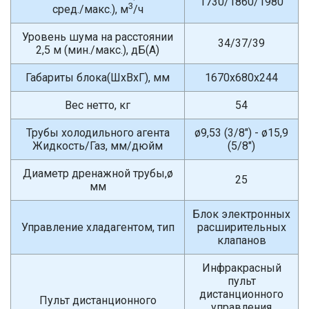
1730/1860/1980
3
сред./макс.), м
/ч
Уровень шума на расстоянии
34/37/39
2,5 м (мин./макс.), дБ(A)
Габариты блока(ШxВxГ), мм
1670x680x244
Вес нетто, кг
54
Трубы холодильного агента
ø9,53 (3/8") - ø15,9
Жидкость/Газ, мм/дюйм
(5/8")
Диаметр дренажной трубы,ø
25
мм
Блок электронных
Управление хладагентом, тип
расширительных
клапанов
Инфракрасный
пульт
дистанционного
Пульт дистанционного
управления