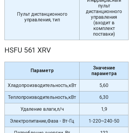
Инфракрасный
пульт
дистанционного
Пульт дистанционного
управления
управления, тип
(входит в
комплект
поставки)
HSFU 561 XRV
Значение
Параметр
параметра
Хладопроизводительность,кВт
5,60
Теплопроизводительность,кВт
6,30
Удаление влаги,л/ч
1,9
Электропитание,Фаза - Вт-Гц
1-220~240-50
Потребление энергии, Вт
122