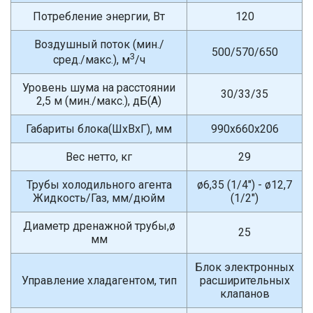
Потребление энергии, Вт
120
Воздушный поток (мин./
500/570/650
3
сред./макс.), м
/ч
Уровень шума на расстоянии
30/33/35
2,5 м (мин./макс.), дБ(A)
Габариты блока(ШxВxГ), мм
990x660x206
Вес нетто, кг
29
Трубы холодильного агента
ø6,35 (1/4") - ø12,7
Жидкость/Газ, мм/дюйм
(1/2")
Диаметр дренажной трубы,ø
25
мм
Блок электронных
Управление хладагентом, тип
расширительных
клапанов