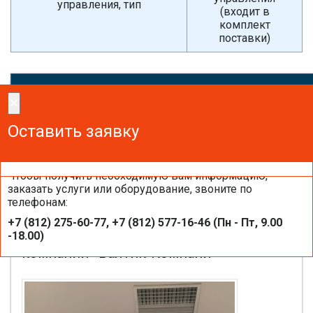
управления, тип
(входит в
комплект
поставки)
×
×
Сделайте заказ!
Оставить заявку
Оставить заявку
Оставить заявку
Чтобы получить необходимую вам информацию,
заказать услуги или оборудование, звоните по
телефонам:
Настенные внутренние блоки
+7 (812) 275-60-77, +7 (812) 577-16-46 (Пн - Пт, 9.00
кондиционеров HOKKAIDO на объектах
-18.00)
компании «Балтик-Компани»