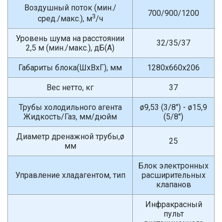
Воздушный поток (мин./
700/900/1200
3
сред./макс.), м
/ч
Уровень шума на расстоянии
32/35/37
2,5 м (мин./макс.), дБ(A)
Габариты блока(ШxВxГ), мм
1280x660x206
Вес нетто, кг
37
Трубы холодильного агента
ø9,53 (3/8") - ø15,9
Жидкость/Газ, мм/дюйм
(5/8")
Диаметр дренажной трубы,ø
25
мм
Блок электронных
Управление хладагентом, тип
расширительных
клапанов
Инфракрасный
пульт