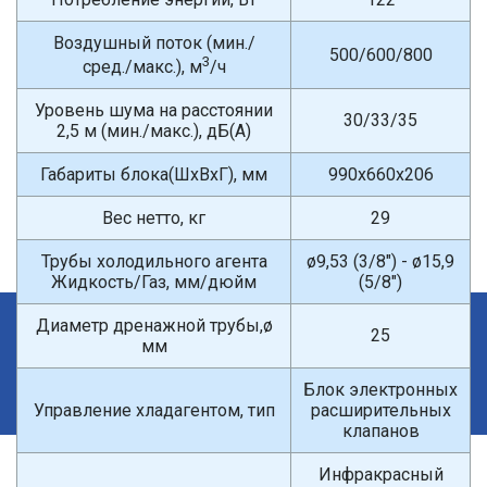
Воздушный поток (мин./
500/600/800
3
сред./макс.), м
/ч
Уровень шума на расстоянии
30/33/35
2,5 м (мин./макс.), дБ(A)
Габариты блока(ШxВxГ), мм
990x660x206
Вес нетто, кг
29
Трубы холодильного агента
ø9,53 (3/8") - ø15,9
Жидкость/Газ, мм/дюйм
(5/8")
Диаметр дренажной трубы,ø
×
25
мм
Введите поисковый запрос
Блок электронных
Управление хладагентом, тип
расширительных
клапанов
Инфракрасный