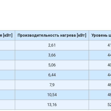
 [кВт]
Производительность нагрева [кВт]
Уровень ш
2,61
4
3,66
4
5,06
4
6,44
4
7,9
4
10,54
4
13,16
5