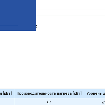
я FIW 12-74 3R
 [кВт]
Производительность нагрева [кВт]
Уровень ш
3,2
4