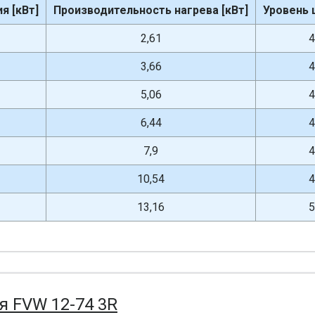
я [кВт]
Производительность нагрева [кВт]
Уровень 
2,61
4
3,66
4
5,06
4
6,44
4
7,9
4
10,54
4
13,16
5
я FVW 12-74 3R