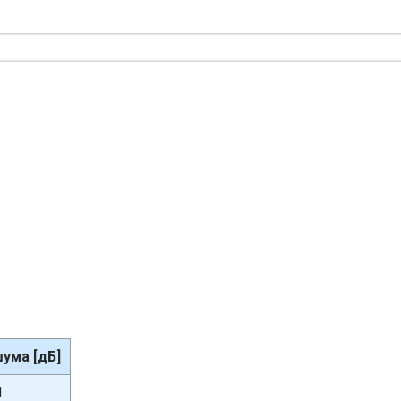
ума [дБ]
1