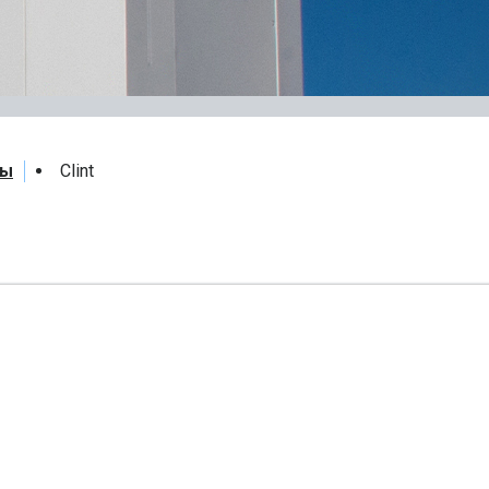
лы
Clint