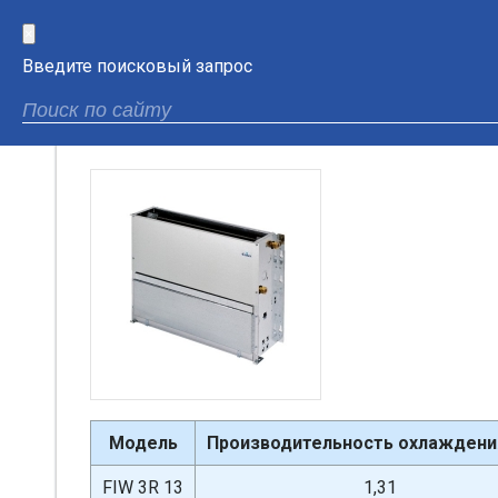
×
Введите поисковый запрос
Фанкойлы 3х трубные Clint сери
Модель
Производительность охлаждения
FIW 3R 13
1,31