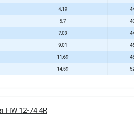
4,19
4
5,7
4
7,03
4
9,01
4
11,69
4
14,59
5
я FIW 12-74 4R