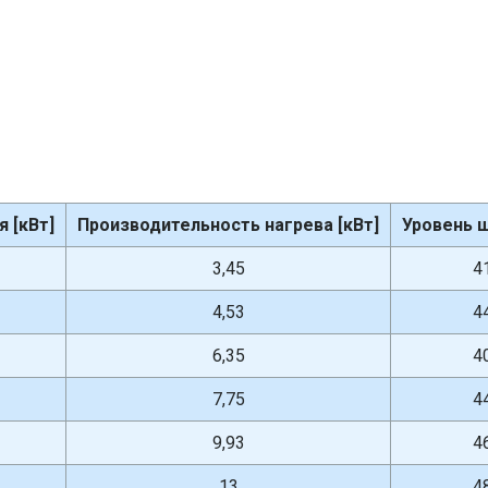
 [кВт]
Производительность нагрева [кВт]
Уровень ш
3,45
4
4,53
4
6,35
4
7,75
4
9,93
4
13
4