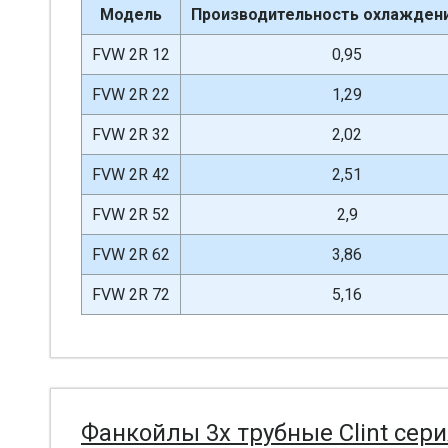
Модель
Производительность охлаждени
FVW 2R 12
0,95
FVW 2R 22
1,29
FVW 2R 32
2,02
FVW 2R 42
2,51
FVW 2R 52
2,9
FVW 2R 62
3,86
FVW 2R 72
5,16
Фанкойлы 3х трубные Clint сери