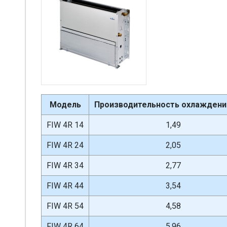
Модель
Производительность охлаждения
FIW 4R 14
1,49
FIW 4R 24
2,05
FIW 4R 34
2,77
FIW 4R 44
3,54
FIW 4R 54
4,58
FIW 4R 64
5,96