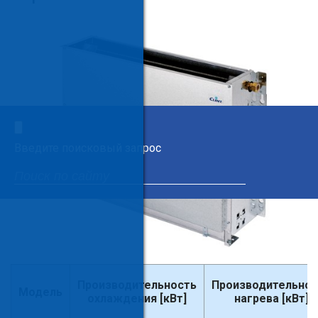
×
Введите поисковый запрос
Производительность
Производительнос
Модель
охлаждения [кВт]
нагрева [кВт]