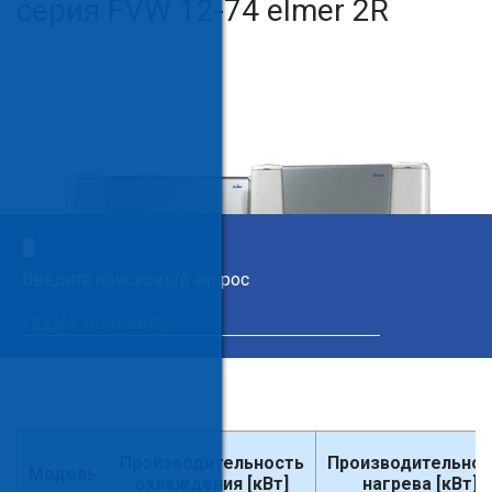
серия FVW 12-74 elmer 2R
×
Введите поисковый запрос
Производительность
Производительнос
Модель
охлаждения [кВт]
нагрева [кВт]