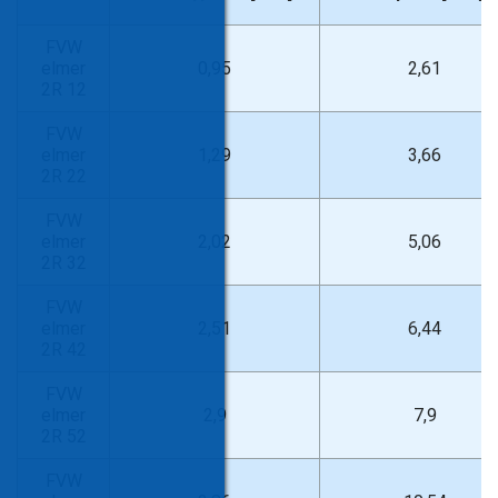
FVW
elmer
0,95
2,61
2R 12
FVW
elmer
1,29
3,66
2R 22
FVW
elmer
2,02
5,06
2R 32
FVW
elmer
2,51
6,44
2R 42
FVW
elmer
2,9
7,9
2R 52
FVW