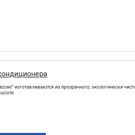
 кондиционера
ссик" изготавливаются из прозрачного, экологически чистог
ысоте.