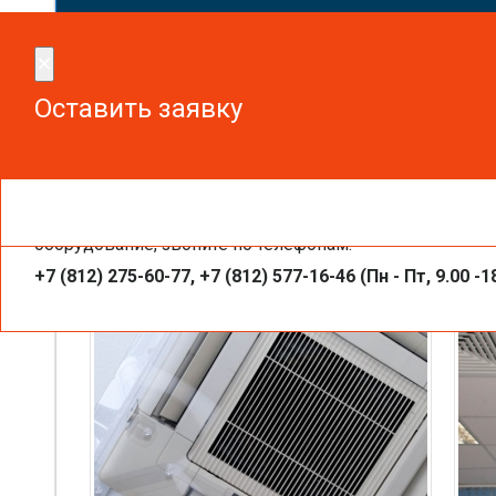
Сдел
×
×
Оставить заявку
Оставить заявку
Чтобы получить необходимую вам информацию, заказа
Защитные экраны для внутренних бл
оборудование, звоните по телефонам:
+7 (812) 275-60-77, +7 (812) 577-16-46 (Пн - Пт, 9.00 -1