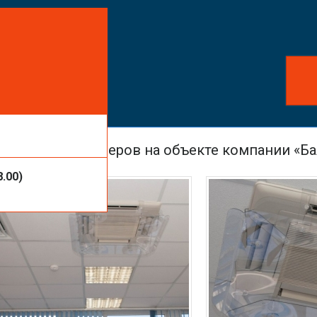
айте заказ!
ть услуги или
оков кондиционеров на объекте компании «Б
8.00)