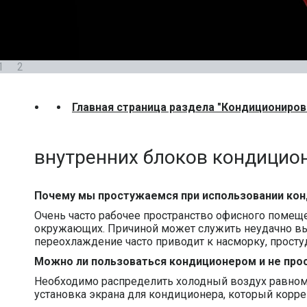
1
2
Главная страница раздела "Кондициониров
внутренних блоков кондицио
Почему мы простужаемся при использовании ко
Очень часто рабочее пространство офисного помеще
окружающих. Причиной может служить неудачно выб
переохлаждение часто приводит к насморку, прост
Можно ли пользоваться кондиционером и не про
Необходимо распределить холодный воздух равноме
установка экрана для кондиционера, который корре