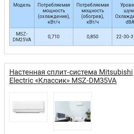
Модель
Потребляемая
Потребляемая
Урове
мощность
мощность
шум
(охлаждение),
(обогрев),
Охлажде
кВт/ч
кВт/ч
dB
MSZ-
0,710
0,850
22-30-3
DM25VA
Настенная сплит-система Mitsubishi
Electric «Классик» MSZ-DM35VA