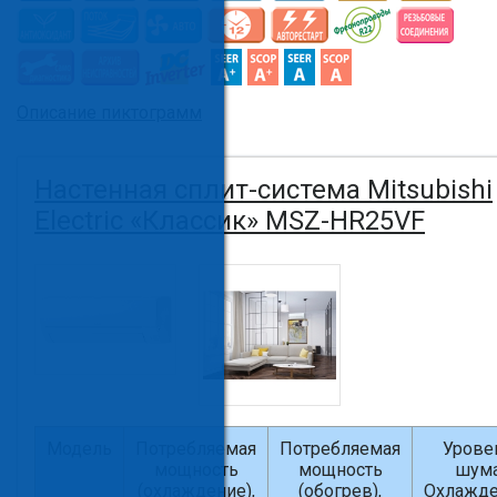
Описание пиктограмм
Настенная сплит-система Mitsubishi
Electric «Классик» MSZ-HR25VF
Модель
Потребляемая
Потребляемая
Урове
мощность
мощность
шум
(охлаждение),
(обогрев),
Охлажде