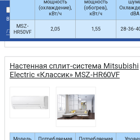
мощность
мощность
шум
(охлаждение),
(обогрев),
Охлажде
×
кВт/ч
кВт/ч
dBA
Введите поисковый запрос
MSZ-
2,05
1,55
28-36-4
HR50VF
Настенная сплит-система Mitsubishi
Electric «Классик» MSZ-HR60VF
Модель
Потребляемая
Потребляемая
Урове