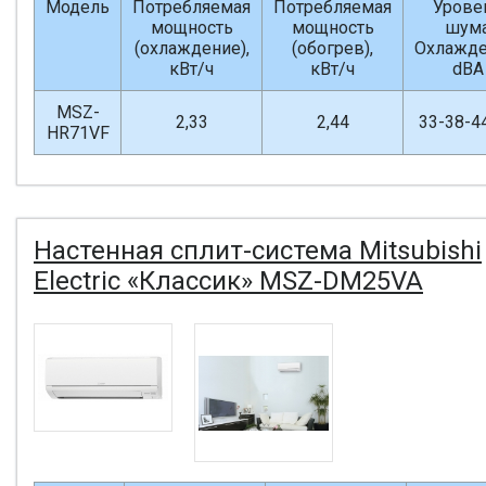
Модель
Потребляемая
Потребляемая
Урове
мощность
мощность
шум
(охлаждение),
(обогрев),
Охлажде
кВт/ч
кВт/ч
dBA
MSZ-
2,33
2,44
33-38-4
HR71VF
Настенная сплит-система Mitsubishi
Electric «Классик» MSZ-DM25VA