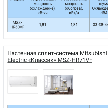
мощность
мощность
шум
(охлаждение),
(обогрев),
Охлажде
кВт/ч
кВт/ч
dBA
MSZ-
1,81
1,81
33-38-4
HR60VF
Настенная сплит-система Mitsubishi
Electric «Классик» MSZ-HR71VF