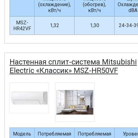
(охлаждение),
(обогрев),
Охлажде
кВт/ч
кВт/ч
dBA
MSZ-
1,32
1,30
24-34-3
HR42VF
Настенная сплит-система Mitsubishi
Electric «Классик» MSZ-HR50VF
Модель
Потребляемая
Потребляемая
Урове