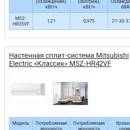
(охлаждение),
(обогрев),
Охлажде
кВт/ч
кВт/ч
dBA
MSZ-
1,21
0,975
21-30-3
HR35VF
Настенная сплит-система Mitsubishi
Electric «Классик» MSZ-HR42VF
Модель
Потребляемая
Потребляемая
Урове
мощность
мощность
шум