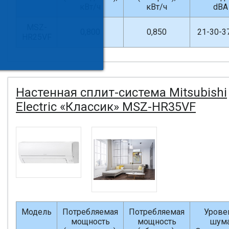
кВт/ч
кВт/ч
dBA
MSZ-
0,800
0,850
21-30-3
HR25VF
Настенная сплит-система Mitsubishi
Electric «Классик» MSZ-HR35VF
Модель
Потребляемая
Потребляемая
Урове
мощность
мощность
шум