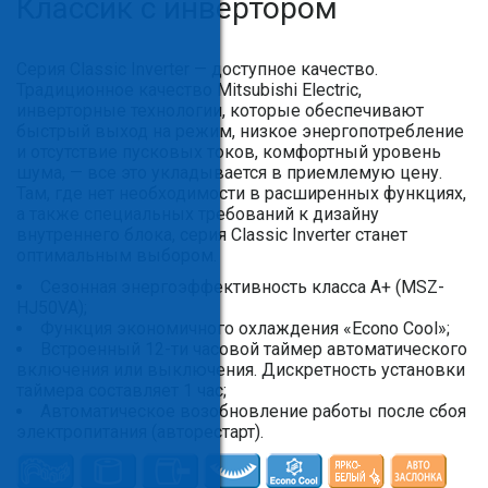
Классик с инвертором
Серия Classic Inverter — доступное качество.
Традиционное качество Mitsubishi Electric,
инверторные технологии, которые обеспечивают
быстрый выход на режим, низкое энергопотребление
и отсутствие пусковых токов, комфортный уровень
шума, — все это укладывается в приемлемую цену.
Там, где нет необходимости в расширенных функциях,
а также специальных требований к дизайну
внутреннего блока, серия Classic Inverter станет
оптимальным выбором.
Сезонная энергоэффективность класса А+ (MSZ-
HJ50VA);
Функция экономичного охлаждения «Econo Cool»;
Встроенный 12-ти часовой таймер автоматического
включения или выключения. Дискретность установки
таймера составляет 1 час;
Автоматическое возобновление работы после сбоя
электропитания (авторестарт).