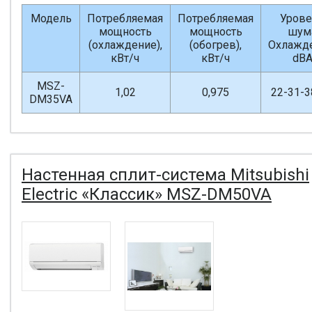
Модель
Потребляемая
Потребляемая
Урове
мощность
мощность
шум
(охлаждение),
(обогрев),
Охлажде
кВт/ч
кВт/ч
dB
MSZ-
1,02
0,975
22-31-3
DM35VA
Настенная сплит-система Mitsubishi
Electric «Классик» MSZ-DM50VA