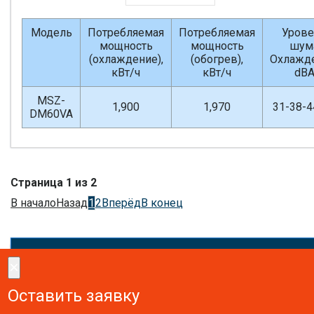
Модель
Потребляемая
Потребляемая
Урове
мощность
мощность
шум
(охлаждение),
(обогрев),
Охлажде
кВт/ч
кВт/ч
dB
MSZ-
1,900
1,970
31-38-4
DM60VA
Страница 1 из 2
В начало
Назад
1
2
Вперёд
В конец
×
×
Сделайте заказ!
Оставить заявку
Оставить заявку