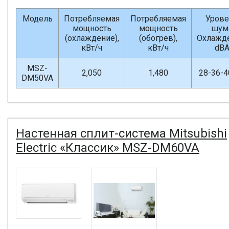
Модель
Потребляемая
Потребляемая
Урове
мощность
мощность
шум
(охлаждение),
(обогрев),
Охлажде
кВт/ч
кВт/ч
dB
MSZ-
2,050
1,480
28-36-4
DM50VA
Настенная сплит-система Mitsubishi
Electric «Классик» MSZ-DM60VA