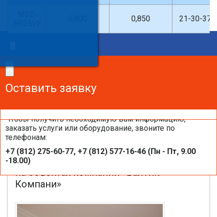
MSZ-
0,800
0,850
21-30-37-
HR25VF
×
Введите поисковый запрос
×
×
Сделайте заказ!
Оставить заявку
Оставить заявку
Оставить заявку
Чтобы получить необходимую вам информацию,
заказать услуги или оборудование, звоните по
телефонам:
Настенные внутренние блоки
+7 (812) 275-60-77, +7 (812) 577-16-46 (Пн - Пт, 9.00
кондиционеров MITSUBISHI ELECTRIC
-18.00)
на объектах компании «Балтик-
Компани»