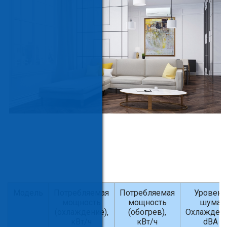
Модель
Потребляемая
Потребляемая
Уровень
мощность
мощность
шума
(охлаждение),
(обогрев),
Охлаждени
кВт/ч
кВт/ч
dBA