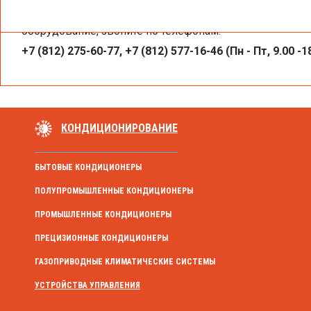
Чтобы получить необходимую вам информацию, заказа
Брошюра «Реализованные проекты на базе
оборудование, звоните по телефонам:
+7 (812) 275-60-77, +7 (812) 577-16-46 (Пн - Пт, 9.00 -1
КОНДИЦИОНИРОВАНИЕ
БЫТОВЫЕ КОНДИЦИОНЕРЫ
ПОЛУПРОМЫШЛЕННЫЕ КОНДИЦИОНЕРЫ
ПРОМЫШЛЕННЫЕ КОНДИЦИОНЕРЫ
ПРЕЦИЗИОННЫЕ КОНДИЦИОНЕРЫ
ГАЗОПРИВОДНЫЕ КЛИМАТИЧЕСКИЕ СИСТЕМЫ
УСТРОЙСТВА УПРАВЛЕНИЯ