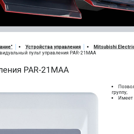
ание"
Устройства управления
Mitsubishi Electri
видуальный пульт управления PAR-21MAA
вления PAR-21MAA
Позвол
группу;
Имеет 