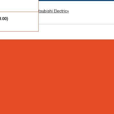
ть услуги или
 оборудования Mitsubishi Electric»
8.00)