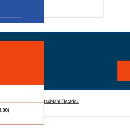
айте заказ!
ть услуги или
 оборудования Mitsubishi Electric»
8.00)