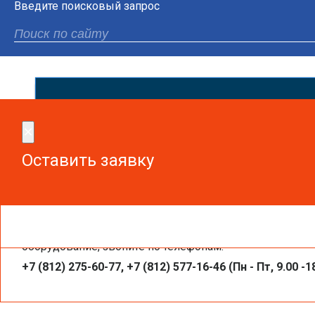
Введите поисковый запрос
Сдел
×
×
Оставить заявку
Оставить заявку
Чтобы получить необходимую вам информацию, заказа
Брошюра «Реализованные проекты на базе
оборудование, звоните по телефонам:
+7 (812) 275-60-77, +7 (812) 577-16-46 (Пн - Пт, 9.00 -1