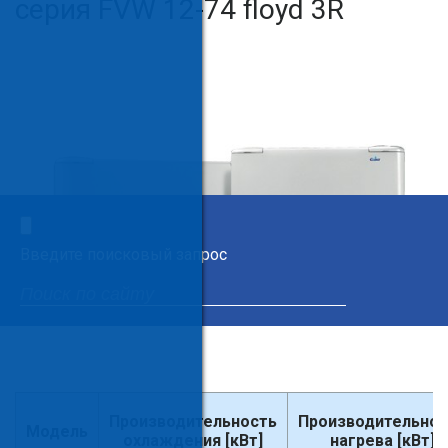
серия FVW 12-74 floyd 3R
×
Введите поисковый запрос
Производительность
Производительнос
Модель
охлаждения [кВт]
нагрева [кВт]