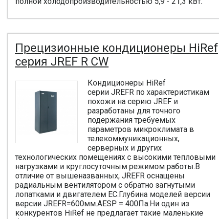
полной холодопроизводительностью 5,9 - 21,3 кВт.
Прецизионные кондиционеры HiRef
серия JREF R CW
Кондиционеры HiRef
серии JREFR по характеристикам
похожи на серию JREF и
разработаны для точного
подержания требуемых
параметров микроклимата в
телекоммуникационных,
серверных и других
технологических помещениях с высокими тепловыми
нагрузками и круглосуточным режимом работы.В
отличие от вышеназванных, JREFR оснащены
радиальным вентилятором с обратно загнутыми
лопатками и двигателем EC.Глубина моделей версии
версии JREFR=600мм.AESP = 400Пa.Ни один из
конкурентов HiRef не предлагает такие маленькие