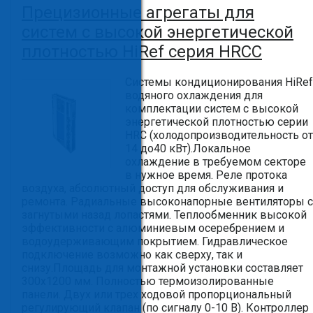
Прецизионные агрегаты для
систем с высокой энергетической
плотностью HiRef серия HRCC
Системы кондиционирования HiRef
водяного охлаждения для
комплектации систем с высокой
энергетической плотностью серии
HRC (холодопроизводительность от
14 до40 кВт).Локальное
охлаждение в требуемом секторе
в нужное время. Реле протока
воздуха, абсолютный доступ для обслуживания и
ремонта. Радиальные высоконапорные вентиляторы с
загнутыми назад лопастями. Теплообменник высокой
эффективности с алюминиевым осеребрением и
водоудерживающим покрытием. Гидравлическое
подключение возможно как сверху, так и
снизу.Площадь для монтажной установки составляет
300х1200 мм. Полностью термоизолированные
панели. Двух или трех ходовой пропорциональный
регулирующий клапан (по сигналу 0-10 В). Контроллер