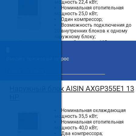
мощность 22,4 кВт;
Номинальная отопительная
мощность 25,0 кВт;
Один компрессор;
Возможность подключения до
20 внутренних блоков к одному
наружному блоку;
Максимальная длина трубопровода 165 м;
Габаритные размеры (В x Д x Г) 2077 x 1400 x 880
×
мм;
Введите поисковый запрос
Масса 565 кг.
Наружный блок AISIN AXGP355E1 13
HP
Номинальная охлаждающая
мощность 35,5 кВт;
Номинальная отопительная
мощность 40,0 кВт;
Два компрессора;