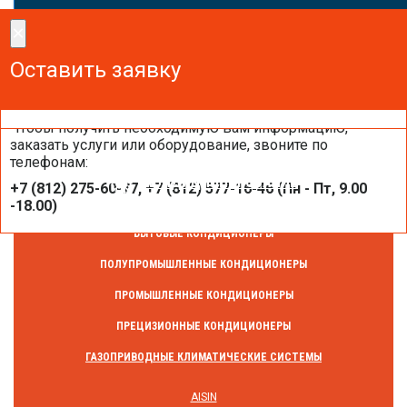
×
×
Сделайте заказ!
Оставить заявку
Оставить заявку
Оставить заявку
Чтобы получить необходимую вам информацию,
заказать услуги или оборудование, звоните по
телефонам:
КОНДИЦИОНИРОВАНИЕ
+7 (812) 275-60-77, +7 (812) 577-16-46 (Пн - Пт, 9.00
-18.00)
БЫТОВЫЕ КОНДИЦИОНЕРЫ
ПОЛУПРОМЫШЛЕННЫЕ КОНДИЦИОНЕРЫ
ПРОМЫШЛЕННЫЕ КОНДИЦИОНЕРЫ
ПРЕЦИЗИОННЫЕ КОНДИЦИОНЕРЫ
ГАЗОПРИВОДНЫЕ КЛИМАТИЧЕСКИЕ СИСТЕМЫ
AISIN