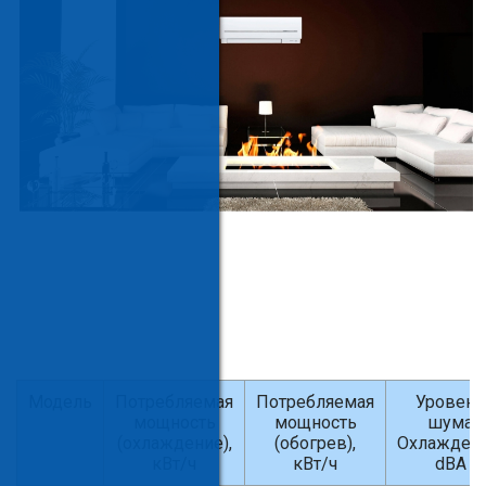
Модель
Потребляемая
Потребляемая
Уровень
мощность
мощность
шума
(охлаждение),
(обогрев),
Охлаждени
кВт/ч
кВт/ч
dBA