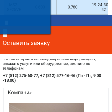
MSZ-
19-24-30-3
0.600
0.780
SF25VE
42
×
Введите поисковый запрос
×
×
Сделайте заказ!
Оставить заявку
Оставить заявку
Оставить заявку
Чтобы получить необходимую вам информацию,
заказать услуги или оборудование, звоните по
телефонам:
Настенные внутренние блоки
+7 (812) 275-60-77, +7 (812) 577-16-46 (Пн - Пт, 9.00
кондиционеров MITSUBISHI ELECTRIC
-18.00)
на объектах компании «Балтик-
Компани»