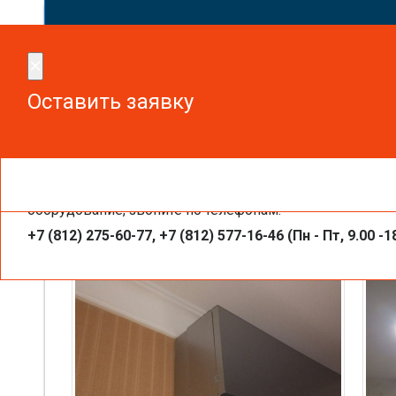
Сдел
×
×
Оставить заявку
Оставить заявку
Чтобы получить необходимую вам информацию, заказа
Настенные внутренние блоки кондиц
оборудование, звоните по телефонам:
+7 (812) 275-60-77, +7 (812) 577-16-46 (Пн - Пт, 9.00 -1