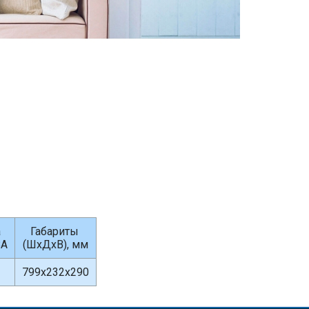
а
Габариты
BA
(ШхДхВ), мм
799х232х290