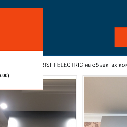
айте заказ!
ть услуги или
ионеров MITSUBISHI ELECTRIC на объектах к
8.00)