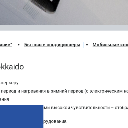
ание"
Бытовые кондиционеры
Мобильные ко
kkaido
нтерьеру.
период и нагревания в зимний период (с электрическим н
ения
 и пультом с кнопками высокой чувствительности – отобра
чае сбоя работы оборудования.