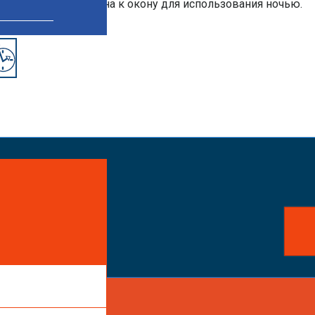
ет быть подсоединена к окону для использования ночью.
айте заказ!
ть услуги или