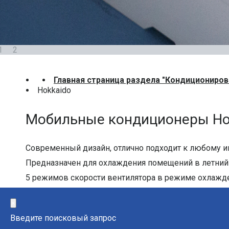
1
2
Главная страница раздела "Кондициониров
Hokkaido
Мобильные кондиционеры Ho
Современный дизайн, отлично подходит к любому и
Предназначен для охлаждения помещений в летний 
5 режимов скорости вентилятора в режиме охлажд
Фронтальная панель управления оснащена дисплеем
параметры.
×
Оснащен функцией автоматической остановки в слу
Введите поисковый запрос