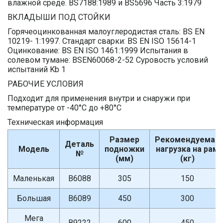
влажной среде. BS7188:1989 и BS5696 Часть 3:1979
ВКЛАДЫШИ ПОД СТОЙКИ
Горячеоцинкованная малоуглеродистая сталь: BS EN
10219- 1:1997. Стандарт сварки: BS EN ISO 15614-1
Оцинкование: BS EN ISO 1461:1999 Испытания в
солевом тумане: BSEN60068-2-52 Суровость условий
испытаний Kb 1
РАБОЧИЕ УСЛОВИЯ
Подходит для применения внутри и снаружи при
температуре от -40°C до +80°C
Техническая информация
Размер
Рекомендуемая
Деталь
Модель
подножки
нагрузка на рам
№
(мм)
(кг)
Маленькая
B6088
305
150
Большая
B6089
450
300
Мега
B9222
600
450