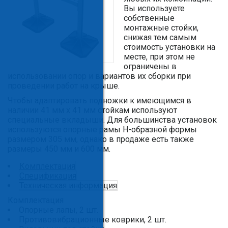
Вы используете
собственные
монтажные стойки,
снижая тем самым
стоимость установки на
месте, при этом не
ограничены в
использовании опор и вариантов их сборки при
проведении работ на крыше.
Чтобы адаптировать подножки к имеющимся в
наличии 41 мм х 41 мм стойкам используют
специальные вкладыши. Для большинства установок
используются опорные рамы Н-образной формы
размером 305 мм, однако в продаже есть также
размеры 450 мм и 600 мм.
Комплектация
Спецификация
Техническая информация
Комплектация
Опорные лапы, 2 шт.
Противовибрационные коврики, 2 шт.