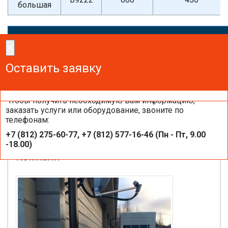
большая
×
×
Сделайте заказ!
Оставить заявку
Оставить заявку
Оставить заявку
Чтобы получить необходимую вам информацию,
заказать услуги или оборудование, звоните по
телефонам:
Опорно-крепежные системы BIG FOOT
+7 (812) 275-60-77, +7 (812) 577-16-46 (Пн - Пт, 9.00
на объектах компании «Балтик-
-18.00)
Компани»