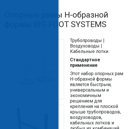
Опорные рамы H-образной
формы BIG FOOT SYSTEMS
Трубопроводы |
Воздуховоды |
Кабельные лотки
Стандартное
применение
Этот набор опорных рам
H-образной формы
является быстрым,
универсальным и
экономичным
решением для
крепления на плоской
крыше трубопроводов,
воздуховодов,
кабельных лотков и
любых их комбинаций.