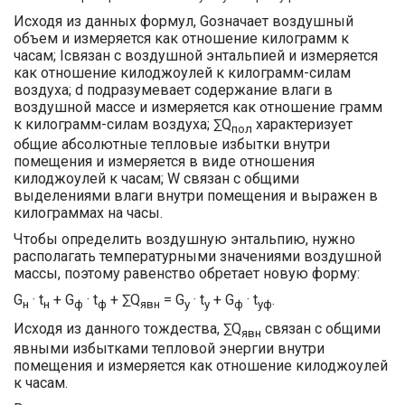
Исходя из данных формул, Gозначает воздушный
объем и измеряется как отношение килограмм к
часам; Iсвязан с воздушной энтальпией и измеряется
как отношение килоджоулей к килограмм-силам
воздуха; d подразумевает содержание влаги в
воздушной массе и измеряется как отношение грамм
к килограмм-силам воздуха; ∑Q
характеризует
пол
общие абсолютные тепловые избытки внутри
помещения и измеряется в виде отношения
килоджоулей к часам; W связан с общими
выделениями влаги внутри помещения и выражен в
килограммах на часы.
Чтобы определить воздушную энтальпию, нужно
располагать температурными значениями воздушной
массы, поэтому равенство обретает новую форму:
G
· t
+ G
· t
+ ∑Q
= G
· t
+ G
· t
.
н
н
ф
ф
явн
у
у
ф
уф
Исходя из данного тождества, ∑Q
связан с общими
явн
явными избытками тепловой энергии внутри
помещения и измеряется как отношение килоджоулей
к часам.