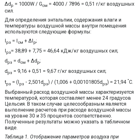
Δd
= 1000W / G
= 4000 / 7896 = 0,51 г/кг воздушных
р
см
сил.
Для определения энтальпии, содержания влаги и
температуры воздушной массы внутри помещения
используются следующие формулы:
I
= I
+ ΔI
;
рз
см
р
I
= 38,89 + 7,75 = 46,64 кДж/кг воздушных сил;
рз
d
= d
+ Δd
;
рз
см
р
d
= 9,16 + 0,51 = 9,67 г/кг воздушных сил;
рз
°
t
= (I
- 2,501d
) / (1,006 + 0,00101805d
) = 21,94
C.
рз
рз
рз
рз
Выбранный расход воздушной массы характеризуется
температурой, которая составляет менее 24 градусов
Цельсия. В таком случае целесообразным является
выполнение расчетов при расходе воздушной массы
на уровне 30 и 35 процентов соответственно.
Полученные результаты можно указать в табличном
виде.
Таблица 1. Отображение параметров воздуха при