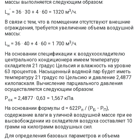
массы выполняется следующим образом:
’
3
L
= 36 · 30 + 4 · 60 = 1320 м
/ч.
н
В связи с тем, что в помещении отсутствуют внешние
ограждения, требуется увеличение объема воздушной
массы:
3
L
= 36 · 40 + 4 · 60 = 1 700 м
/ч.
н
На основании спецификации к воздухоохладителю
центрального кондиционера имеем температуру
охладителя 21 градус Цельсия и влажность на уровне
63 процентов. Насыщенный водяной пар будет иметь
температуру 21 градус по Цельсию и давление 2,4877
килопаскаля. Вычисление парциального давления
осуществляется следующим образом:
Р
= 2,4877 · 0,63 = 1,567 кПа.
ох
На основании формулы d = 622Р
/ (Р
- P
),
п
Б
П
содержание влаги в уличной воздушной массе при ее
высвобождении из охладителя воздуха составляет 10
грамм на килограмм воздушных сил.
Для определения базовых параметров и объема