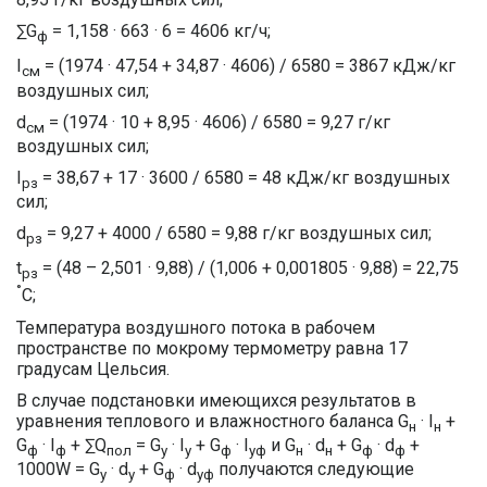
∑G
= 1,158 · 663 · 6 = 4606 кг/ч;
ф
I
= (1974 · 47,54 + 34,87 · 4606) / 6580 = 3867 кДж/кг
см
воздушных сил;
d
= (1974 · 10 + 8,95 · 4606) / 6580 = 9,27 г/кг
см
воздушных сил;
I
= 38,67 + 17 · 3600 / 6580 = 48 кДж/кг воздушных
рз
сил;
d
= 9,27 + 4000 / 6580 = 9,88 г/кг воздушных сил;
рз
t
= (48 – 2,501 · 9,88) / (1,006 + 0,001805 · 9,88) = 22,75
рз
°
C;
Температура воздушного потока в рабочем
пространстве по мокрому термометру равна 17
градусам Цельсия.
В случае подстановки имеющихся результатов в
уравнения теплового и влажностного баланса G
· I
+
н
н
G
· I
+ ∑Q
= G
· I
+ G
· I
и G
· d
+ G
· d
+
ф
ф
пол
у
у
ф
уф
н
н
ф
ф
1000W = G
· d
+ G
· d
получаются следующие
у
у
ф
уф