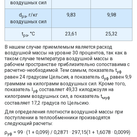
воздушных сил
d
, г/кг
9,83
9,98
рз
воздушных сил
t
, °C
23,61
25,32
рз
В нашем случае приемлемым является расход
воздушной массы на уровне 30 процентов, так как в
таком случае температура воздушной массы в
рабочем пространстве приблизительно сопоставима с
расчетно-необходимой. Тем самым, показатель t
уф
равен 24 градусам Цельсия, а показатель d
равен 9,9
уф
граммам на килограмм воздушных сил. Кроме того,
показатель I
составляет 49,33 килоджоуля на
уф
килограмм воздушных сил, а показатель t
муф
составляет 17,2 градуса по Цельсию.
Для определения плотности воздушной массы при
поступлении в теплообменники производятся
следующий расчеты:
ρ
= 99 · (1 + 0,099) / 0,2871 · 297,15(1 + 1,6078 · 0,0099)
уф