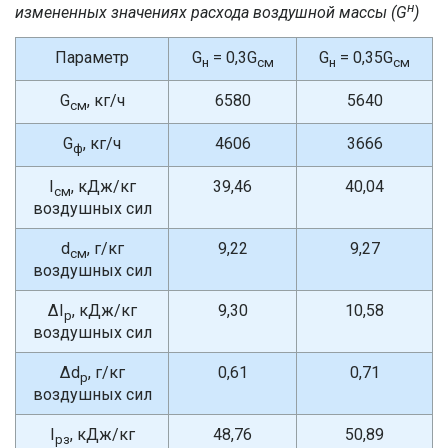
н
измененных значениях расхода воздушной массы (G
)
Параметр
G
= 0,3G
G
= 0,35G
н
см
н
см
G
, кг/ч
6580
5640
см
G
, кг/ч
4606
3666
ф
I
, кДж/кг
39,46
40,04
см
воздушных сил
d
, г/кг
9,22
9,27
см
воздушных сил
ΔI
, кДж/кг
9,30
10,58
р
воздушных сил
Δd
, г/кг
0,61
0,71
р
воздушных сил
I
, кДж/кг
48,76
50,89
рз