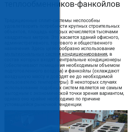
теплообменников-фанкойлов
Традиционные сплит-системы неспособны
удовлетворить потребности крупных строительных
объектов, площадь которых исчисляется тысячами
квадратных метров. Это касается зданий офисного,
административного, торгового и общественного
назначения. Здесь целесообразно использование
мультизональных систем кондиционирования
, в
состав которых входят центральные кондиционеры
(обеспечивают помещения необходимым объемом
подготовленного воздуха) и фанкойлы (охлаждают
воздушную массу и доводят ее до необходимой
пользователю температуры). В некоторых случаях
использование подобных систем является не самым
выгодным с экономической точки зрения вариантом,
однако оно крайне необходимо по причине
устоявшейся рыночной тенденции.