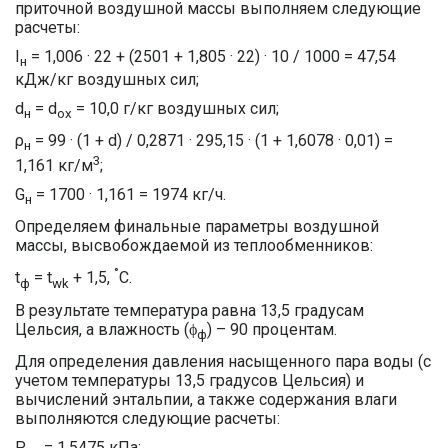
приточной воздушной массы выполняем следующие
расчеты:
I
= 1,006 · 22 + (2501 + 1,805 · 22) · 10 / 1000 = 47,54
н
кДж/кг воздушных сил;
d
= d
= 10,0 г/кг воздушных сил;
н
ох
ρ
= 99 · (1 + d) / 0,2871 · 295,15 · (1 + 1,6078 · 0,01) =
н
3
1,161 кг/м
;
G
= 1700 · 1,161 = 1974 кг/ч.
н
Определяем финальные параметры воздушной
массы, высвобождаемой из теплообменников:
°
t
= t
+ 1,5,
С.
ф
wk
В результате температура равна 13,5 градусам
Цельсия, а влажность (ϕ
) – 90 процентам.
ф
Для определения давления насыщенного пара воды (с
учетом температуры 13,5 градусов Цельсия) и
вычислений энтальпии, а также содержания влаги
выполняются следующие расчеты:
Р
= 1,5475 кПа;