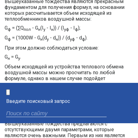
Вышеуказанные тождества являются прекрасным
фундаментом для получения формул, на основании
которых рассчитывается объем исходящей из
теплообменников воздушной массы:
G
= (∑Q
- G
(I
- I
)) / (I
- I
);
ф
пол
н
у
н
уф
ф
G
= (1000W - G
(d
- d
)) / (d
- d
).
ф
н
у
н
уф
ф
При этом должно соблюдаться условие:
G
= G
.
н
у
Объем исходящей из устройства теплового обмена
воздушной массы можно просчитать по любой
формуле, однако в нашем случае подойдет
следующая:
×
G
= (∑Q
- G
(I
- I
)) / (I
- I
).
ф
пол
н
у
н
уф
ф
Введите поисковый запрос
Причиной такого решения является изменчивое
содержание влаги воздушной массы внутри
помещения и в устройствах теплового обмена.
Вышеуказанные тождества предлагаются с
отсутствующими двумя параметрами, которые
являются очень важными. Первым из них является