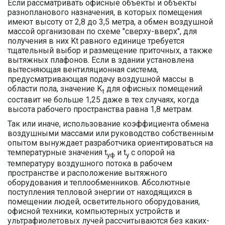
Если рассматривать офисные объекты и объекты
разнопланового назначения, в которых помещения
имеют высоту от 2,8 до 3,5 метра, а обмен воздушной
массой организован по схеме "сверху-вверх", для
получения в них Kt равного единице требуется
тщательный выбор и размещение приточных, а также
вытяжных плафонов. Если в здании установлена
вытесняющая вентиляционная система,
предусматривающая подачу воздушной массы в
области пола, значение K
для офисных помещений
t
составит не больше 1,25 даже в тех случаях, когда
высота рабочего пространства равна 1,8 метрам.
Так или иначе, использование коэффициента обмена
воздушными массами или руководство собственным
опытом вынуждает разработчика ориентироваться на
температурные значения t
и t
с опорой на
уф
у
температуру воздушного потока в рабочем
пространстве и расположение вытяжного
оборудования и теплообменников. Абсолютные
поступления тепловой энергии от находящихся в
помещении людей, осветительного оборудования,
офисной техники, компьютерных устройств и
ультрафиолетовых лучей рассчитываются без каких-