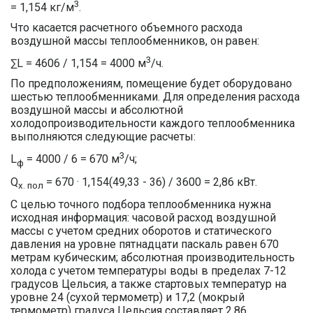
3
= 1,154 кг/м
.
Что касается расчетного объемного расхода
воздушной массы теплообменников, он равен:
3
∑L = 4606 / 1,154 = 4000 м
/ч.
По предположениям, помещение будет оборудовано
шестью теплообменниками. Для определения расхода
воздушной массы и абсолютной
холодопроизводительности каждого теплообменника
выполняются следующие расчеты:
3
L
= 4000 / 6 = 670 м
/ч;
ф
Q
= 670 · 1,154(49,33 - 36) / 3600 = 2,86 кВт.
х. пол
С целью точного подбора теплообменника нужна
исходная информация: часовой расход воздушной
массы с учетом средних оборотов и статического
давления на уровне пятнадцати паскаль равен 670
метрам кубическим; абсолютная производительность
холода с учетом температуры воды в пределах 7-12
градусов Цельсия, а также стартовых температур на
уровне 24 (сухой термометр) и 17,2 (мокрый
термометр) градуса Цельсия составляет 2,86