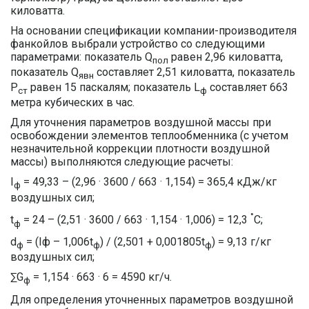
киловатта.
На основании спецификации компании-производителя
фанкойлов выбрали устройство со следующими
параметрами: показатель Q
равен 2,96 киловатта,
пол
показатель Q
составляет 2,51 киловатта, показатель
явн
Р
равен 15 паскалям; показатель L
составляет 663
ст
ф
метра кубических в час.
Для уточнения параметров воздушной массы при
освобождении элементов теплообменника (с учетом
незначительной коррекции плотности воздушной
массы) выполняются следующие расчеты:
I
= 49,33 – (2,96 · 3600 / 663 · 1,154) = 365,4 кДж/кг
ф
воздушных сил;
°
t
= 24 – (2,51 · 3600 / 663 · 1,154 · 1,006) = 12,3
C;
ф
d
= (Iф – 1,006t
) / (2,501 + 0,001805t
) = 9,13 г/кг
ф
ф
ф
воздушных сил;
∑G
= 1,154 · 663 · 6 = 4590 кг/ч.
ф
Для определения уточненных параметров воздушной