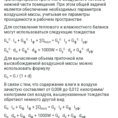
нижней части помещения. При этом общей задачей
является обеспечение необходимых параметров
воздушной массы, учитывая ее параметры
проходимости в рабочем пространстве.
Для составления теплового и влажностного баланса
могут использоваться следующие тождества:
c
c
c
c
G
· I
+ G
· I
+ ∑Q
= G
· I
+ G
· I
;
н
н
ф
ф
пол
у
у
ф
уф
c
c
c
c
G
· d
+ G
· d
+ 1000W = G
· d
+ G
· d
.
н
н
ф
ф
у
у
ф
уф
Для вычисления объема приточной или
высвобождаемой воздушной массы можно
использовать формулу:
G
= G / (1 + d).
c
В связи с тем, что содержание влаги в воздухе
зачастую составляет от 0,008 до 0,012 килограмм/
килограмм сил воздуха, вышеуказанные тождества
обретают немного другой вид:
G
· I
+ G
· I
+ ∑Q
= G
· I
+ G
· I
;
н
н
ф
ф
пол
у
у
ф
уф
G
· d
+ G
· d
+ 1000W = G
· d
+ G
· d
.
н
н
ф
ф
у
у
ф
уф