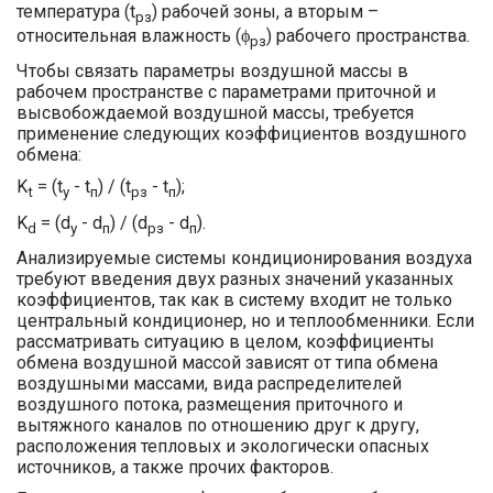
температура (t
) рабочей зоны, а вторым –
pз
относительная влажность (ϕ
) рабочего пространства.
pз
Чтобы связать параметры воздушной массы в
рабочем пространстве с параметрами приточной и
высвобождаемой воздушной массы, требуется
применение следующих коэффициентов воздушного
обмена:
K
= (t
- t
) / (t
- t
);
t
y
п
рз
п
K
= (d
- d
) / (d
- d
).
d
y
п
рз
п
Анализируемые системы кондиционирования воздуха
требуют введения двух разных значений указанных
коэффициентов, так как в систему входит не только
центральный кондиционер, но и теплообменники. Если
рассматривать ситуацию в целом, коэффициенты
обмена воздушной массой зависят от типа обмена
воздушными массами, вида распределителей
воздушного потока, размещения приточного и
вытяжного каналов по отношению друг к другу,
расположения тепловых и экологически опасных
источников, а также прочих факторов.