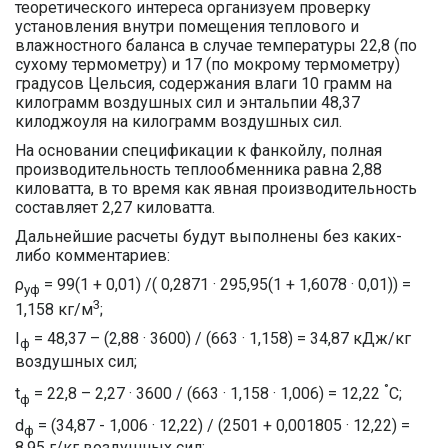
теоретического интереса организуем проверку
установления внутри помещения теплового и
влажностного баланса в случае температуры 22,8 (по
сухому термометру) и 17 (по мокрому термометру)
градусов Цельсия, содержания влаги 10 грамм на
килограмм воздушных сил и энтальпии 48,37
килоджоуля на килограмм воздушных сил.
На основании спецификации к фанкойлу, полная
производительность теплообменника равна 2,88
киловатта, в то время как явная производительность
составляет 2,27 киловатта.
Дальнейшие расчеты будут выполнены без каких-
либо комментариев:
ρ
= 99(1 + 0,01) /( 0,2871 · 295,95(1 + 1,6078 · 0,01)) =
уф
3
1,158 кг/м
;
I
= 48,37 – (2,88 · 3600) / (663 · 1,158) = 34,87 кДж/кг
ф
воздушных сил;
°
t
= 22,8 – 2,27 · 3600 / (663 · 1,158 · 1,006) = 12,22
C;
ф
d
= (34,87 - 1,006 · 12,22) / (2501 + 0,001805 · 12,22) =
ф
8,95 г/кг воздушных сил;