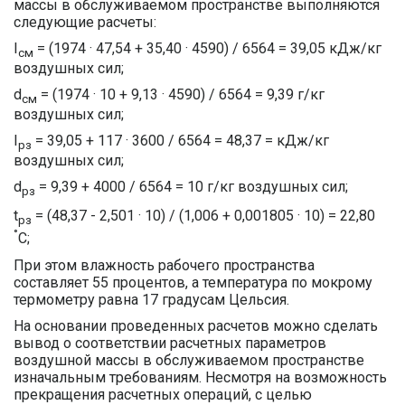
массы в обслуживаемом пространстве выполняются
следующие расчеты:
I
= (1974 · 47,54 + 35,40 · 4590) / 6564 = 39,05 кДж/кг
см
воздушных сил;
d
= (1974 · 10 + 9,13 · 4590) / 6564 = 9,39 г/кг
см
воздушных сил;
I
= 39,05 + 117 · 3600 / 6564 = 48,37 = кДж/кг
рз
воздушных сил;
d
= 9,39 + 4000 / 6564 = 10 г/кг воздушных сил;
рз
t
= (48,37 - 2,501 · 10) / (1,006 + 0,001805 · 10) = 22,80
рз
°
C;
При этом влажность рабочего пространства
составляет 55 процентов, а температура по мокрому
термометру равна 17 градусам Цельсия.
На основании проведенных расчетов можно сделать
вывод о соответствии расчетных параметров
воздушной массы в обслуживаемом пространстве
изначальным требованиям. Несмотря на возможность
прекращения расчетных операций, с целью