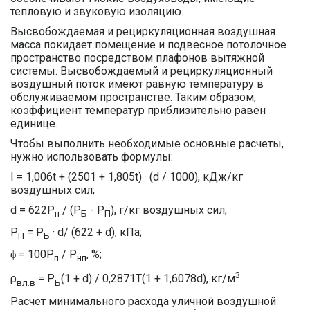
тепловую и звуковую изоляцию.
Высвобождаемая и рециркуляционная воздушная
масса покидает помещение и подвесное потолочное
пространство посредством плафонов вытяжной
системы. Высвобождаемый и рециркуляционный
воздушный поток имеют равную температуру в
обслуживаемом пространстве. Таким образом,
коэффициент температур приблизительно равен
единице.
Чтобы выполнить необходимые основные расчеты,
нужно использовать формулы:
I = 1,006t + (2501 + 1,805t) · (d / 1000), кДж/кг
воздушных сил;
d = 622Р
/ (Р
- P
), г/кг воздушных сил;
п
Б
П
Р
= Р
· d/ (622 + d), кПа;
П
Б
ϕ = 100P
/ P
, %;
п
нп
3
ρ
= P
(1 + d) / 0,2871T(1 + 1,6078d), кг/м
.
вл.в
Б
Расчет минимального расхода уличной воздушной