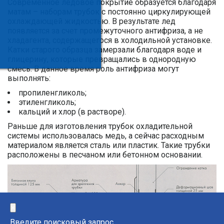
Современное ледовое покрытие образуется благодаря
матам – наборам трубок с постоянно циркулирующей
охлаждающей жидкостью. В результате лед
появляется за счет промежуточного антифриза, а не
хладагента, содержащегося в холодильной установке.
Катки старого образца замерзали благодаря воде и
глицерину, которые превращались в однородную
смесь. В данное время роль антифриза могут
выполнять:
пропиленгликоль;
этиленгликоль;
кальций и хлор (в растворе).
Раньше для изготовления трубок охладительной
системы использовалась медь, а сейчас расходным
материалом является сталь или пластик. Такие трубки
расположены в песчаном или бетонном основании.
×
Введите поисковый запрос