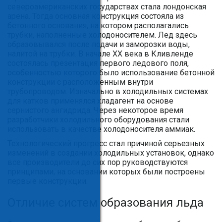
североамериканских государствах стала лондонская
арена. Тогда основная конструкция состояла из
бетонного основания, на котором располагались
трубки, наполненные холодоносителем. Лед здесь
образовывался после подачи и заморозки воды,
налитой на трубки. В начале ХХ века в Кливленде
состоялась презентация первого ледового поля,
особенностью которого было использование бетонной
конструкции с расположенным внутри
трубопроводом. Изначально в холодильных системах
для катков применялся хладагент на основе
сернистого ангидрида. Через некоторое время
разработчики холодильного оборудования стали
использовать в качестве холодоносителя аммиак.
Технологический прогресс стал причиной серьезных
изменений в создании холодильных установок, однако
все производители до сих пор руководствуются
принципами, на основании которых были построены
первые конструкции.
Отличие систем образования льда