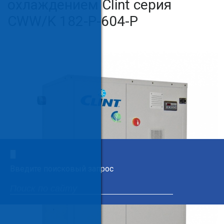
охлаждением Clint серия
CWW/K 182-P-604-P
×
Введите поисковый запрос