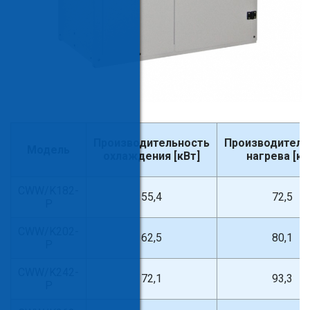
Производительность
Производитель
Модель
охлаждения [кВт]
нагрева [кВ
CWW/K182-
55,4
72,5
P
CWW/K202-
62,5
80,1
P
CWW/K242-
72,1
93,3
P