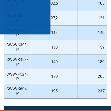
CWW/K262-
82,5
105
P
CWW/K302-
97,2
121
P
CWW/K363-
112
140
P
CWW/K393-
130
159
P
CWW/K453-
149
180
P
CWW/K524-
170
205
P
CWW/K604-
195
237
P