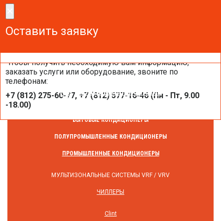
×
×
Сделайте заказ!
Оставить заявку
Оставить заявку
Оставить заявку
Чтобы получить необходимую вам информацию,
заказать услуги или оборудование, звоните по
телефонам:
КОНДИЦИОНИРОВАНИЕ
+7 (812) 275-60-77, +7 (812) 577-16-46 (Пн - Пт, 9.00
-18.00)
БЫТОВЫЕ КОНДИЦИОНЕРЫ
ПОЛУПРОМЫШЛЕННЫЕ КОНДИЦИОНЕРЫ
ПРОМЫШЛЕННЫЕ КОНДИЦИОНЕРЫ
МУЛЬТИЗОНАЛЬНЫЕ СИСТЕМЫ VRF / VRV
ЧИЛЛЕРЫ
Clint