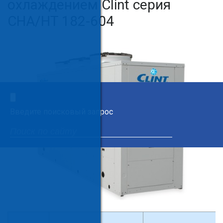
охлаждением Clint серия
CHA/HT 182-604
×
Введите поисковый запрос