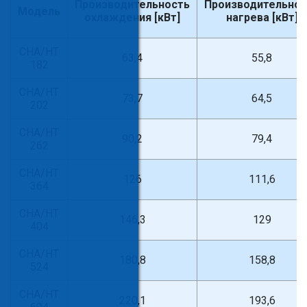
Производительность
Производительнос
Модель
охлаждения [кВт]
нагрева [кВт]
CHA/HT
63,4
55,8
182
CHA/HT
73,7
64,5
202
CHA/HT
90,2
79,4
262
CHA/HT
126
111,6
364
CHA/HT
146,3
129
404
CHA/HT
180,8
158,8
524
CHA/HT
220,1
193,6