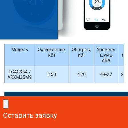
Модель
Охлаждение,
Обогрев,
Уровень
Г
кВт
кВт
шума,
(В
dBA
FCAG35A /
3.50
4.20
49-27
20
ARXM35M9
×
×
Сделайте заказ!
Оставить заявку
Оставить заявку