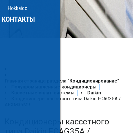
Hokkaido
КОНТАКТЫ
Главная страница раздела "Кондиционирование"
Полупромышленные кондиционеры
Кассетные сплит-системы
Daikin
Кондиционеры кассетного типа Daikin FCAG35A /
ARXM35M9
Кондиционеры кассетного
типа Daikin FCAG35A /