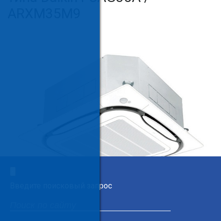
ARXM35M9
×
Введите поисковый запрос