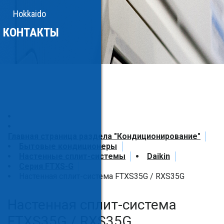
Hokkaido
КОНТАКТЫ
Главная страница раздела "Кондиционирование"
Бытовые кондиционеры
Настенные сплит-системы
Daikin
Серия FTXS-G
Настенная сплит-система FTXS35G / RXS35G
Настенная сплит-система
FTXS35G / RXS35G