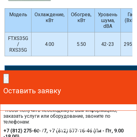
Модель
Охлаждение,
Обогрев,
Уровень
Габ
кВт
кВт
шума,
(ВхШ
dBA
FTXS35G
/
4.00
5.50
42-23
295х
RXS35G
×
×
Сделайте заказ!
Оставить заявку
Оставить заявку
Оставить заявку
Чтобы получить необходимую вам информацию,
заказать услуги или оборудование, звоните по
телефонам:
КОНДИЦИОНИРОВАНИЕ
+7 (812) 275-60-77, +7 (812) 577-16-46 (Пн - Пт, 9.00
-18.00)