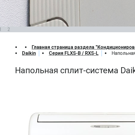
1
2
Главная страница раздела "Кондициониров
Daikin
Серия FLXS-B / RXS-L
Напольная
Напольная сплит-система Dai