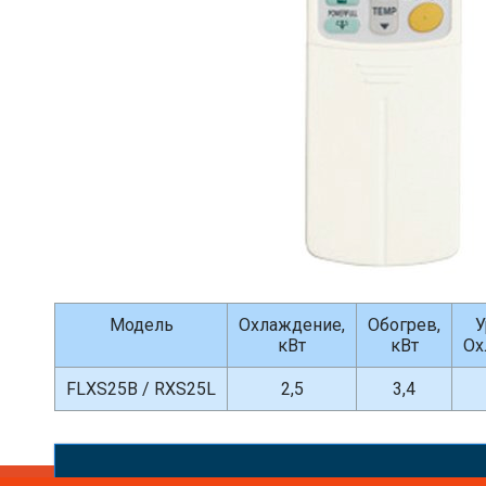
Модель
Охлаждение,
Обогрев,
У
кВт
кВт
Ох
FLXS25B / RXS25L
2,5
3,4