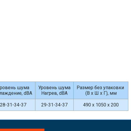
ровень шума
Уровень шума
Размер без упаковки
лаждение, dBA
Hагрев, dBA
(В х Ш х Г), мм
28-31-34-37
29-31-34-37
490 x 1050 x 200