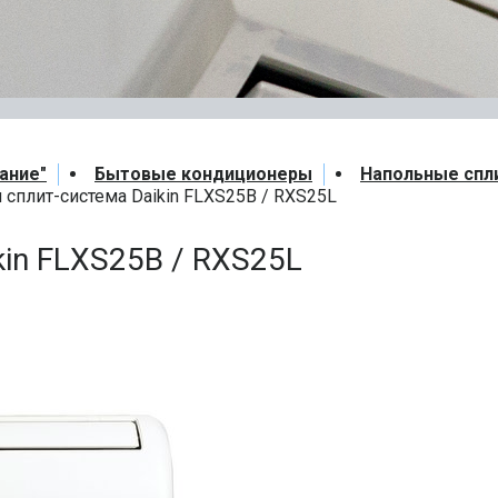
ание"
Бытовые кондиционеры
Напольные спл
 сплит-система Daikin FLXS25B / RXS25L
kin FLXS25B / RXS25L