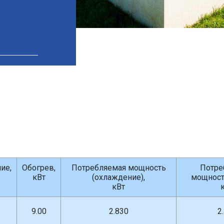
ие,
Обогрев,
Потребляемая мощность
Потре
кВт
(охлаждение),
мощность
кВт
9.00
2.830
2