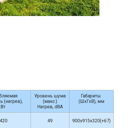
бляемая
Уровень шума
Габариты
 (нагрев),
(макс.)
(ШхГхВ), мм
кВт
Hагрев, dBA
.420
49
900x915x320(+67)