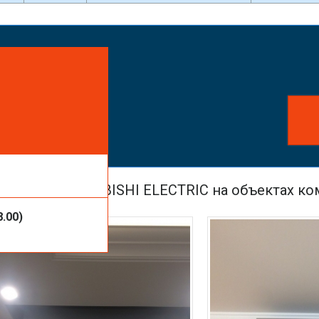
айте заказ!
ть услуги или
ионеров MITSUBISHI ELECTRIC на объектах к
8.00)