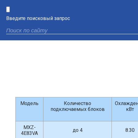
×
Введите поисковый запрос
Модель
Количество
Охлажден
подключаемых блоков
кВт
MXZ-
до 4
8.30
4E83VA